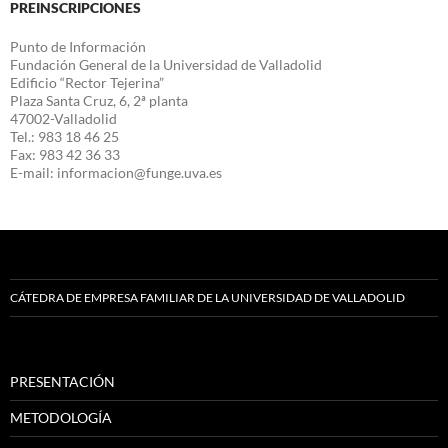
PREINSCRIPCIONES
Punto de Información
Fundación General de la Universidad de Valladolid
Edificio “Rector Tejerina”
Plaza Santa Cruz, 6, 2ª planta
47002-Valladolid
Tel.: 983 18 46 25
Fax: 983 42 36 33
E-mail: informacion@funge.uva.es
CÁTEDRA DE EMPRESA FAMILIAR DE LA UNIVERSIDAD DE VALLADOLID
PRESENTACIÓN
METODOLOGÍA